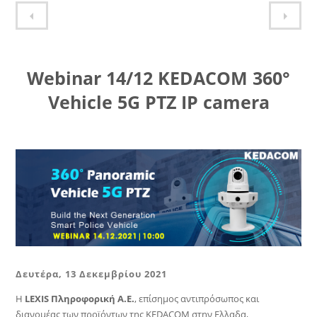
Webinar DrayTek Vol.2 02/07 - Advanced τεχνικές VPN για απομακρυσμένη εργασία
Webinar Series από τη LEXIS!
Webinar 14/12 KEDACOM 360°
Vehicle 5G PTZ IP camera
Δευτέρα, 13 Δεκεμβρίου 2021
Η
LEXIS Πληροφορική Α.Ε.
, επίσημος αντιπρόσωπος και
διανομέας των προϊόντων της KEDACOM στην Ελλαδα,