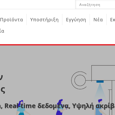
Προϊόντα
Υποστήριξη
Εγγύηση
Νέα
Ε
ία
ν
ς
, Real-time δεδομένα, Υψηλή ακρίβ