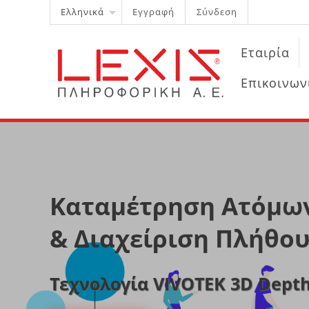
Ελληνικά
Εγγραφή
Σύνδεση
Εταιρία
Επικοινων
Καταμέτρηση Ατόμω
& Διαχείριση Πλήθου
Τεχνολογία VIVOTEK 3D Depth